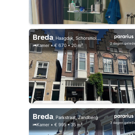
Breda
,
Haagdijk, Schorsmolen
2 dagen geled
Kamer • € 670 • 20 m²
4-8-26 - 4-8-27
4 huisgenoten
4-8-26 - 4-8-28
2 huisgenoten
Breda
,
Parkstraat, Zandberg
3 dagen geled
Kamer • € 995 • 35 m²