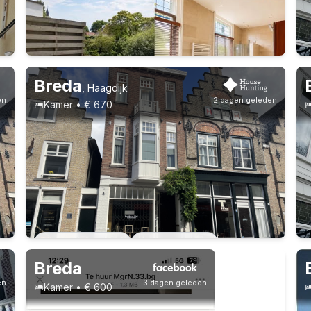
Vast contract
6 huisgenoten
Breda
,
Haagdijk
en
2 dagen geleden
Kamer • € 670
4-8-26 - 4-8-28
2 huisgenoten
Breda
en
3 dagen geleden
Kamer • € 600