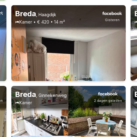
Breda
,
Haagdijk
n
Gisteren
Kamer • € 420 • 14 m²
Breda
,
Ginnekenweg
en
2 dagen geleden
Kamer