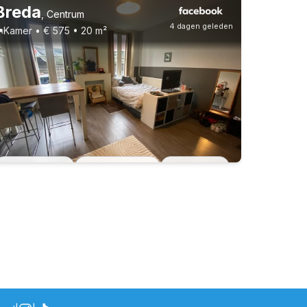
Breda
,
Centrum
4 dagen geleden
Kamer • € 575 • 20 m²
Vast contract
3 huisgenoten
Studenten
22-26 jaar
Vast contract
3 huisgenoten