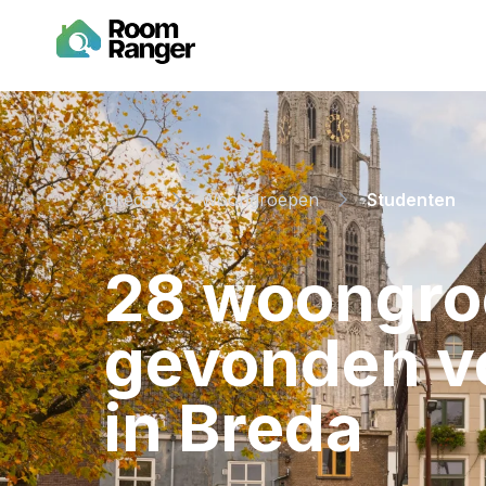
Breda
Woongroepen
Studenten
⁨28⁩ ⁨woongr
gevonden vo
in ⁨Breda⁩