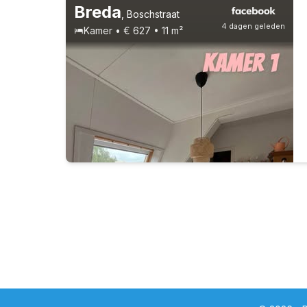
Breda
,
Boschstraat
4 dagen geleden
Kamer • € 627 • 11 m²
Vast contract
2 huisgenoten