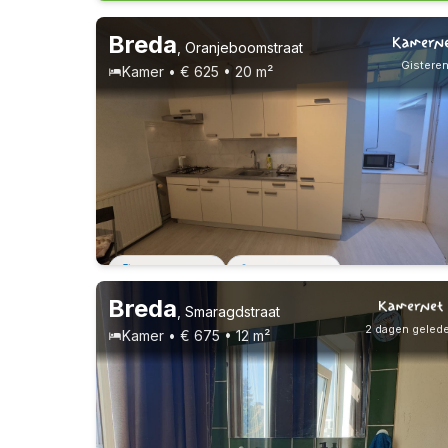
Breda
,
Oranjeboomstraat
Gistere
Kamer • € 625 • 20 m²
Vast contract
1 huisgenoot
Breda
,
Smaragdstraat
2 dagen geled
Kamer • € 675 • 12 m²