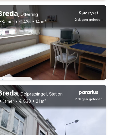
Breda
,
Otterring
2 dagen geleden
Kamer • € 425 • 14 m²
Vast contract
Breda
,
Delpratsingel, Station
2 dagen geleden
Kamer • € 830 • 21 m²