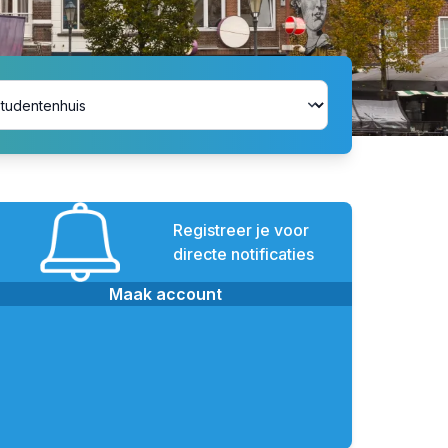
Registreer je voor
directe notificaties
Maak account