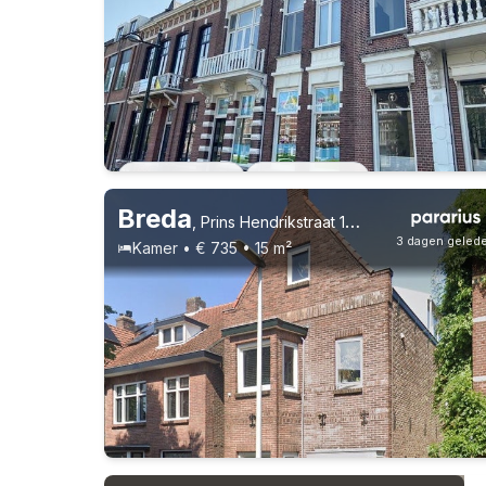
Vast contract
1 huisgenoot
Breda
,
Prins Hendrikstraat 175, Ginneken
3 dagen geled
Kamer • € 735 • 15 m²