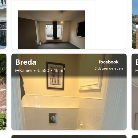
Vast contract
Breda
en
3 dagen geleden
Kamer • € 550 • 16 m²
Studenten