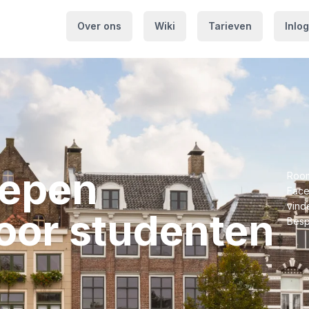
Over ons
Wiki
Tarieven
Inlo
oepen⁩
Room
Face
vinde
or ⁨studenten⁩
Besp