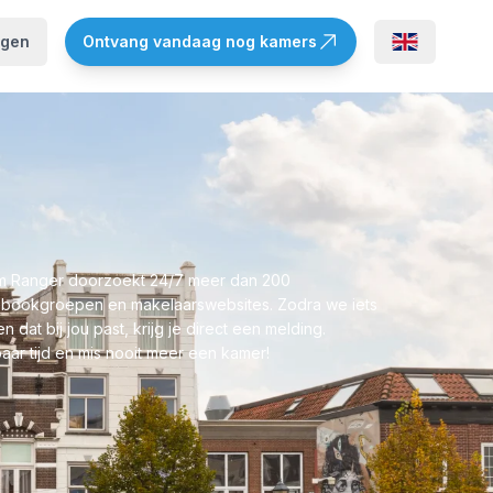
ggen
Ontvang vandaag nog kamers
 Ranger doorzoekt 24/7 meer dan 200
bookgroepen en makelaarswebsites. Zodra we iets
n dat bij jou past, krijg je direct een melding.
aar tijd en mis nooit meer een kamer!