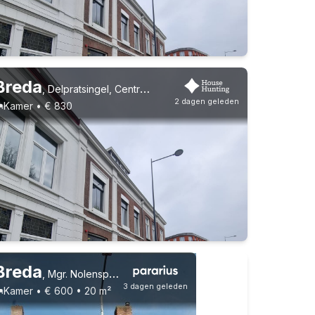
Breda
,
Delpratsingel, Centrum
2 dagen geleden
Kamer • € 830
Vast contract
7 huisgenoten
Studenten
Breda
,
Mgr. Nolensplein, Heuvel
3 dagen geleden
Kamer • € 600 • 20 m²