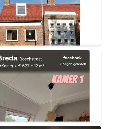
Vast contract
7 huisgenoten
Studenten
Breda
,
Boschstraat
4 dagen geleden
Kamer • € 627 • 12 m²
Studenten
Vast contract
4 huisgenoten