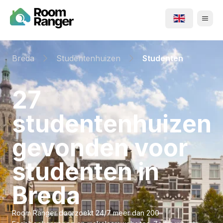
Breda
Studentenhuizen
Studenten
⁨27⁩
⁨studentenhuizen⁩
gevonden voor
⁨studenten⁩ in
⁨Breda⁩
Room Ranger doorzoekt 24/7 meer dan 200