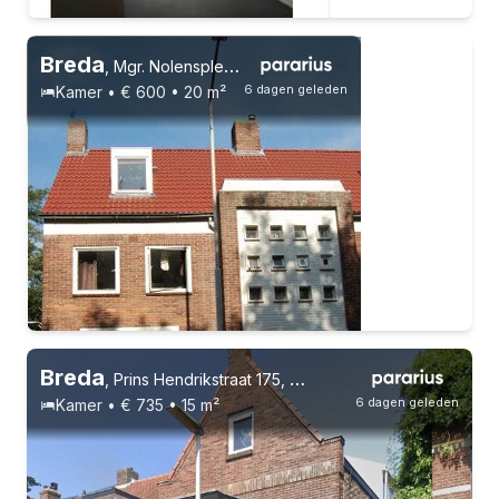
Breda
,
Mgr. Nolensplein, Heuvel
6 dagen geleden
Kamer • € 600 • 20 m²
Studenten
Vast contract
4 huisgenoten
Breda
,
Prins Hendrikstraat 175, Ginneken
6 dagen geleden
Kamer • € 735 • 15 m²
Studenten