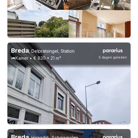
4-8-26 - 4-8-27
4 huisgenoten
Breda
,
Delpratsingel, Station
5 dagen geleden
Kamer • € 830 • 21 m²
Breda
,
Haagdijk, Schorsmolen