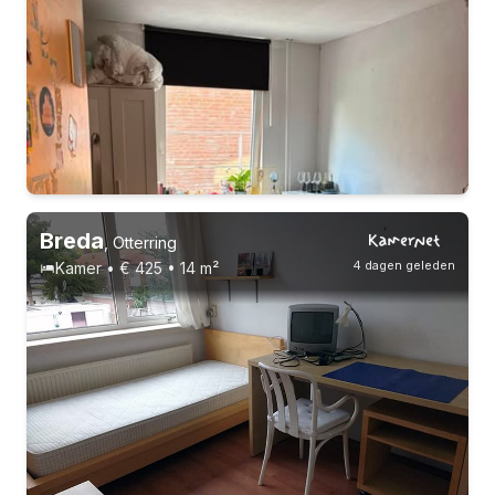
Breda
,
Otterring
4 dagen geleden
Kamer • € 425 • 14 m²
Vast contract
6 huisgenoten