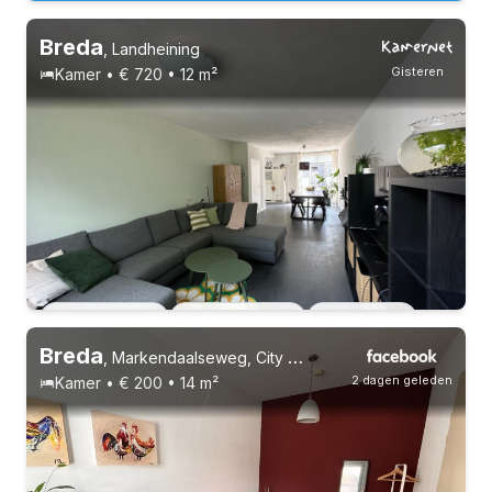
Breda
,
Landheining
Gisteren
Kamer • € 720 • 12 m²
Vast contract
3 huisgenoten
Studenten
Breda
,
Markendaalseweg, City Center
2 dagen geleden
Kamer • € 200 • 14 m²