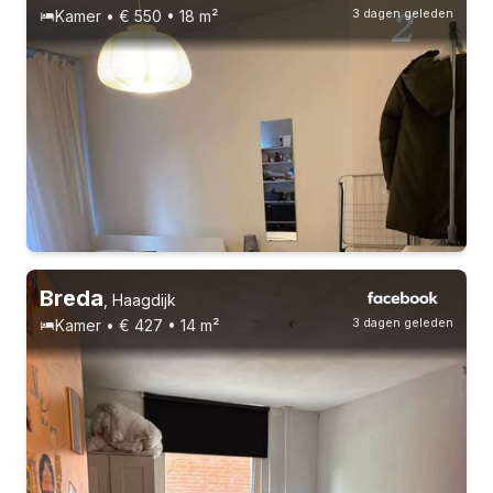
3 dagen geleden
Kamer • € 550 • 18 m²
Vast contract
7 huisgenoten
Studenten
Breda
,
Haagdijk
3 dagen geleden
Kamer • € 427 • 14 m²