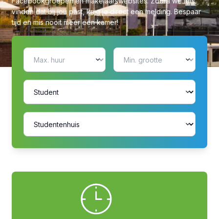
Facebookgroepen en makelaarswebsites. Zodra we iets
vinden dat bij jou past, krijg je direct een melding. Bespaar
tijd en mis nooit meer een kamer!