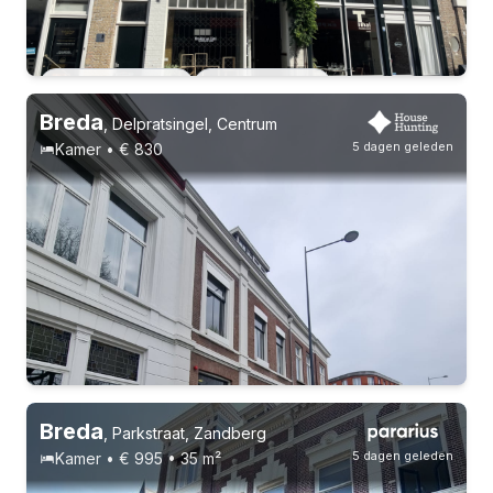
4-8-26 - 4-8-28
2 huisgenoten
Breda
,
Delpratsingel, Centrum
5 dagen geleden
Kamer • € 830
Breda
,
Parkstraat, Zandberg
5 dagen geleden
Kamer • € 995 • 35 m²