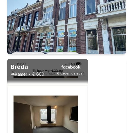
Vast contract
7 huisgenoten
Studenten
Vast contract
1 huisgenoot
Breda
6 dagen geleden
Kamer • € 600