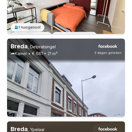
1 huisgenoot
7-8-26 - 4-9-26
Zonder inschrijving
Breda
,
Delpratsingel
3 dagen geleden
Kamer • € 681 • 21 m²
Breda
,
Ypelaar