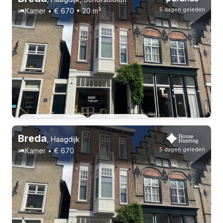
5 dagen geleden
Kamer • € 670 • 20 m²
Vast contract
Vast contract
7 huisgenoten
Studenten
4-8-26 - 4-8-28
2 huisgenoten
Breda
,
Haagdijk
5 dagen geleden
Kamer • € 670