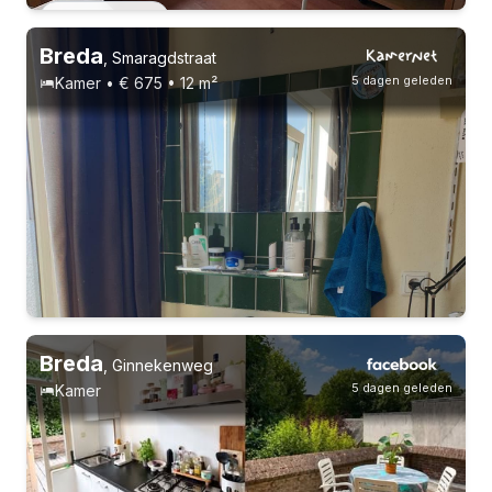
Vast contract
Breda
,
Smaragdstraat
5 dagen geleden
Kamer • € 675 • 12 m²
Breda
,
Ginnekenweg
5 dagen geleden
Kamer