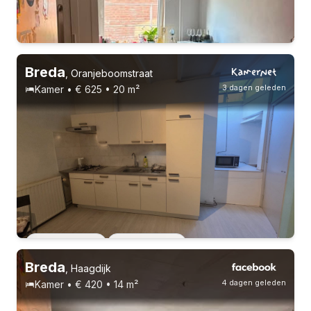
1-9-26 - 1-9-27
4 huisgenoten
Breda
,
Oranjeboomstraat
3 dagen geleden
Kamer • € 625 • 20 m²
Vast contract
6 huisgenoten
Vast contract
1 huisgenoot
Breda
,
Haagdijk
4 dagen geleden
Kamer • € 420 • 14 m²