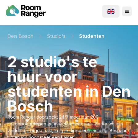
Den Bosch
Studio's
Studenten
⁨2⁩ ⁨studio's⁩ te
huur voor
⁨studenten⁩ in ⁨Den
Bosch⁩
Room Ranger doorzoekt 24/7 meer dan 200
Facebookgroepen en makelaarswebsites. Zodra we iets
vinden dat bij jou past, krijg je direct een melding. Bespaar
tijd en mis nooit meer een kamer!