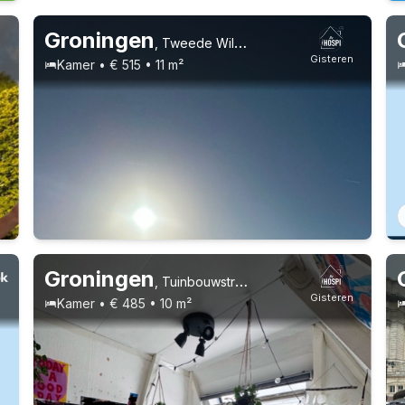
Groningen
,
Tweede Willemstraat
n
Gisteren
Kamer • € 515 • 11 m²
Groningen
,
Tuinbouwstraat
n
Gisteren
Kamer • € 485 • 10 m²