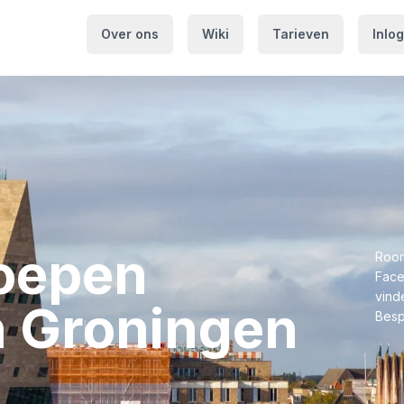
Over ons
Wiki
Tarieven
Inlo
roepen⁩
Room
Face
vinde
 ⁨Groningen⁩
Besp