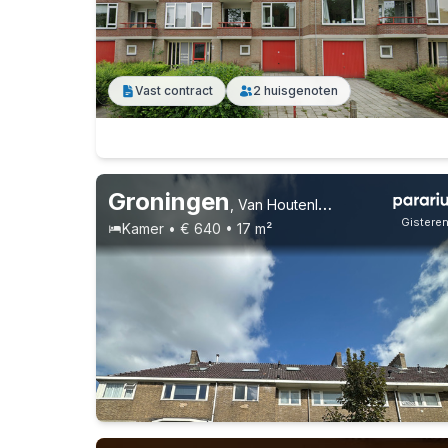
Vast contract
2 huisgenoten
Vast contract
1 huisgenoot
Groningen
,
Van Houtenlaan 4, Helpman
Gistere
Kamer • € 640 • 17 m²