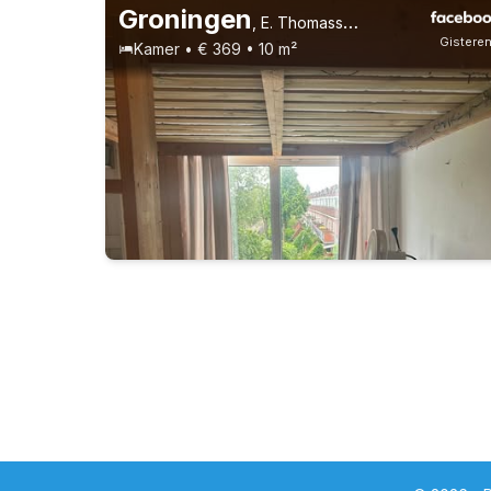
Groningen
,
E. Thomassen à Thuessinklaan
Gistere
Kamer • € 369 • 10 m²
Vast contract