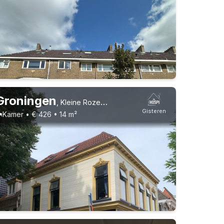
Groningen
,
Kleine Rozenstraat, Hortusbuurt
Gisteren
Kamer • € 426 • 14 m²
Vast contract