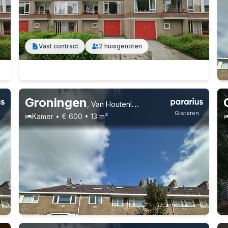
Vast contract
2 huisgenoten
Werkenden
24-25 jaar
Groningen
,
Van Houtenlaan 4, Helpman
Vast contract
2 huisgenoten
n
Gisteren
Kamer • € 600 • 13 m²