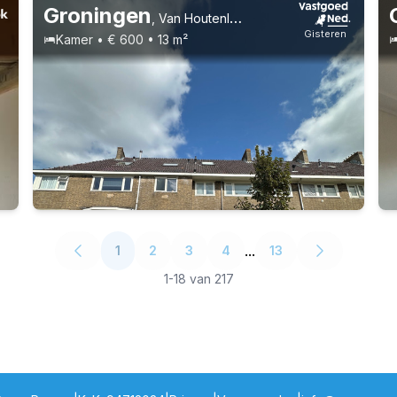
Groningen
,
Van Houtenlaan 4, Helpman
n
Gisteren
Kamer • € 600 • 13 m²
Vast contract
...
1
2
3
4
13
1
-
18
van
217