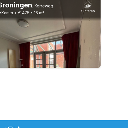
Groningen
,
Korreweg
Gisteren
Kamer • € 475 • 16 m²
Vast contract
4 huisgenoten
Studenten