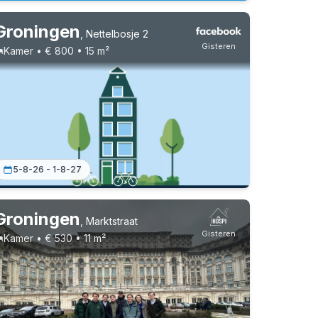
Groningen
,
Nettelbosje 2
Gisteren
Kamer • € 800 • 15 m²
5-8-26 - 1-8-27
Groningen
,
Marktstraat
Gisteren
Kamer • € 530 • 11 m²