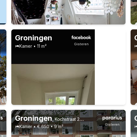
Vast contract
5 huisgenoten
Studenten
Groningen
n
Gisteren
Kamer • 11 m²
Vast contract
3 huisgenoten
21-24 jaar
Groningen
,
Kochstraat 28, Stadsparkwijk
n
Gisteren
Kamer • € 650 • 9 m²