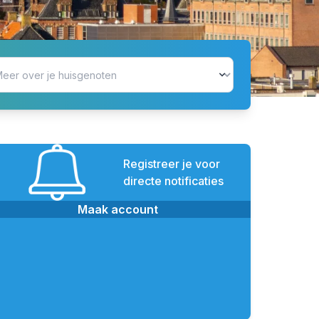
Registreer je voor
directe notificaties
Maak account