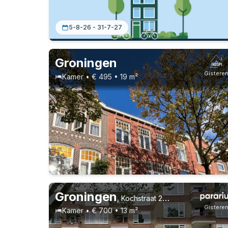
5-8-26 - 31-7-27
Groningen
Gistere
Kamer • € 495 • 19 m²
Vast contract
Studenten
Groningen
,
Kochstraat 28, Stadsparkwijk
Gistere
Kamer • € 700 • 13 m²