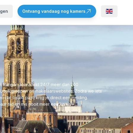
ggen
Ontvang vandaag nog kamers
 Ranger doorzoekt 24/7 meer dan 200
bookgroepen en makelaarswebsites. Zodra we iets
n dat bij jou past, krijg je direct een melding.
aar tijd en mis nooit meer een kamer!