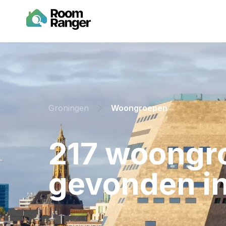
Groningen
Woongroepen
⁨217⁩ ⁨woong
gevonden in