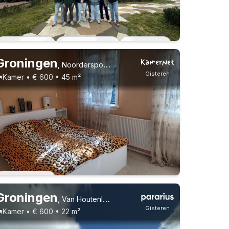
Vast contract
6 huisgenoten
Studenten
Groningen
,
Noorderspoorsingel
Gisteren
Kamer • € 600 • 45 m²
Vast contract
Groningen
,
Van Houtenlaan 4, Helpman
Gisteren
Kamer • € 600 • 22 m²