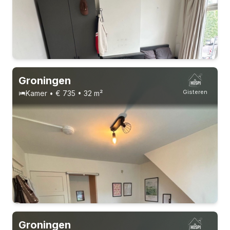
Groningen
Gisteren
Kamer • € 735 • 32 m²
Vast contract
Studenten
1-9-26 - 1-3-27
5 huisgenoten
Studenten
Groningen