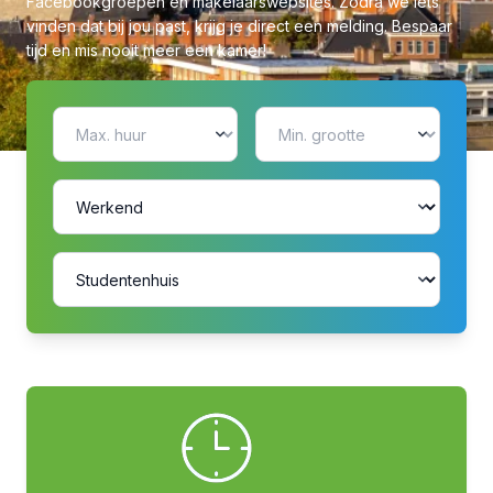
Facebookgroepen en makelaarswebsites. Zodra we iets
vinden dat bij jou past, krijg je direct een melding. Bespaar
tijd en mis nooit meer een kamer!