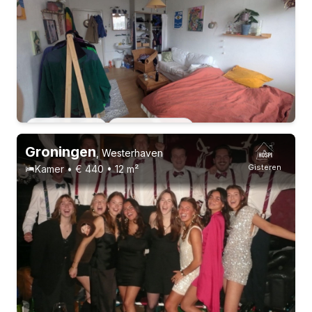
Vast contract
Vast contract
5 huisgenoten
Groningen
,
Westerhaven
Gisteren
Kamer • € 440 • 12 m²