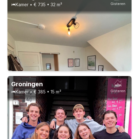
Gisteren
Kamer • € 735 • 32 m²
Vast contract
3 huisgenoten
Studenten
Groningen
Gisteren
Kamer • € 385 • 15 m²