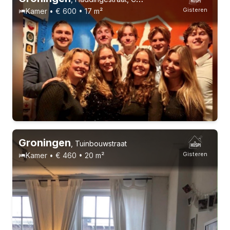
Gisteren
Kamer • € 600 • 17 m²
1-9-26 - 1-3-27
8 huisgenoten
Groningen
,
Tuinbouwstraat
Gisteren
Kamer • € 460 • 20 m²
1-9-26 - 1-3-27
8 huisgenoten