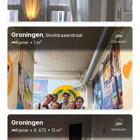
Groningen
,
Stoeldraaierstraat
Gisteren
Kamer • 1 m²
Vast contract
3 huisgenoten
Groningen
Gisteren
Kamer • € 475 • 13 m²