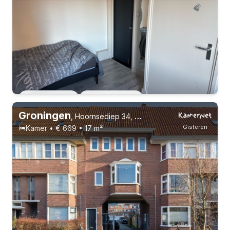
Vast contract
9 huisgenoten
Vast contract
4 huisgenoten
Groningen
,
Hoornsediep 34, Rivierenbuurt
Gisteren
Kamer • € 669 • 17 m²