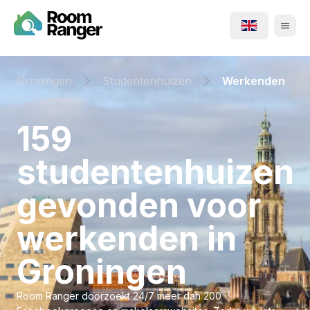
Groningen
Studentenhuizen
Werkenden
⁨159⁩
⁨studentenhuizen⁩
gevonden voor
⁨werkenden⁩ in
⁨Groningen⁩
Room Ranger doorzoekt 24/7 meer dan 200