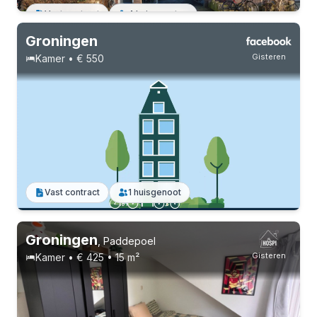
Vast contract
4 huisgenoten
Groningen
Gisteren
Kamer • € 550
Vast contract
1 huisgenoot
Groningen
,
Paddepoel
Gisteren
Kamer • € 425 • 15 m²