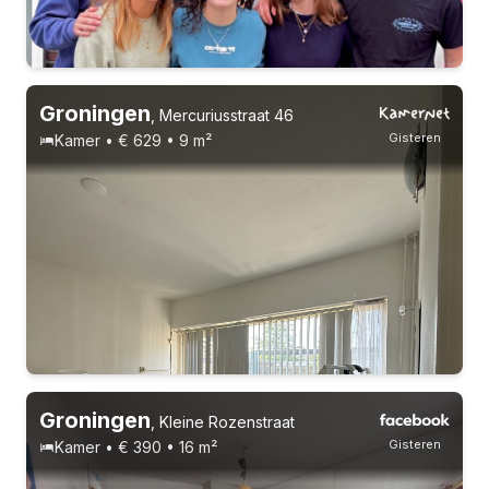
Vast contract
3 huisgenoten
Studenten
Groningen
,
Mercuriusstraat 46
Gisteren
Kamer • € 629 • 9 m²
1-9-26 - 1-3-27
7 huisgenoten
Studenten
Groningen
,
Kleine Rozenstraat
Gisteren
Kamer • € 390 • 16 m²