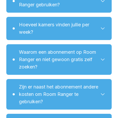
Ranger gebruiken?
Hoeveel kamers vinden jullie per
week?
Waarom een abonnement op Room
Hoef je niet uren lang te scrollen door
Ranger en niet gewoon gratis zelf
verschillende websites met kamer
zoeken?
aanbiedingen
Ben je razendsnel op de hoogte van
nieuwe kamers
Zijn er naast het abonnement andere
Krijg je alleen de kamers te zien, die jij wilt
kosten om Room Ranger te
gebruiken?