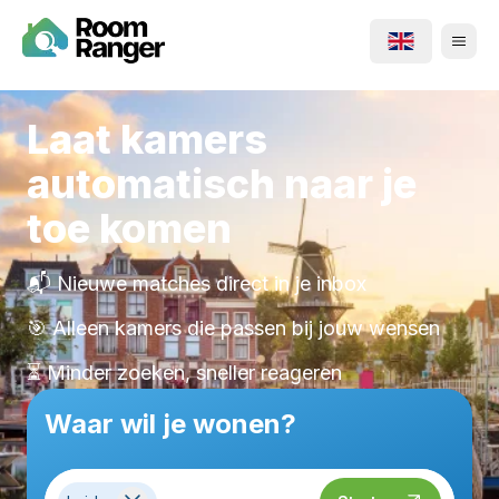
Laat kamers
automatisch naar je
toe komen
📬 Nieuwe matches direct in je inbox
🎯 Alleen kamers die passen bij jouw wensen
⏳ Minder zoeken, sneller reageren
Waar wil je wonen?