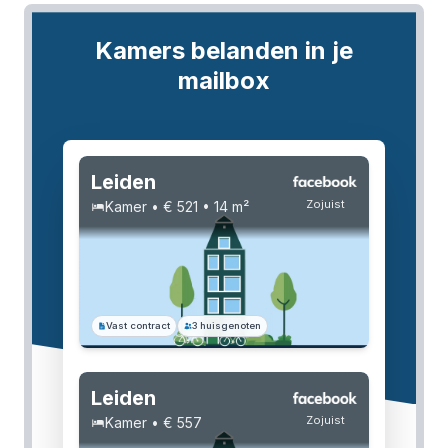
Kamers belanden in je
mailbox
Leiden
Zojuist
Kamer • € 521 • 14 m²
Vast contract
3 huisgenoten
Leiden
Zojuist
Kamer • € 557