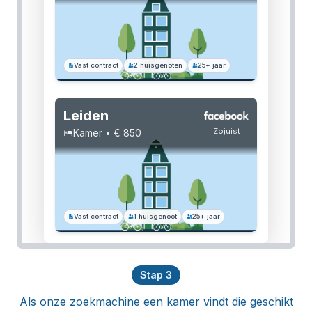
Vast contract
2 huisgenoten
25+ jaar
Leiden
Zojuist
Kamer • € 850
Vast contract
1 huisgenoot
25+ jaar
Stap
3
Als onze zoekmachine een kamer vindt die geschikt