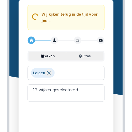
Loading...
Wij kijken terug in de tijd voor
jou...
wijken
Straal
Leiden
12
wijken geselecteerd