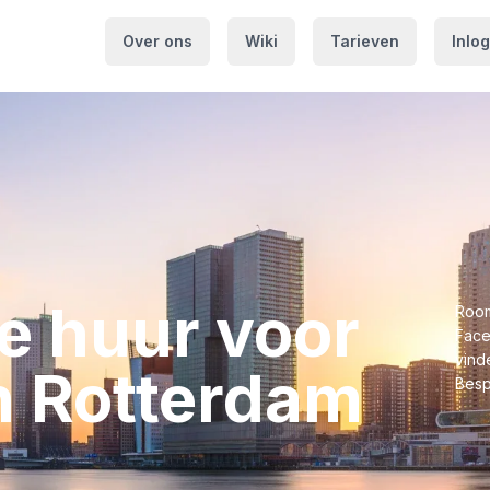
Over ons
Wiki
Tarieven
Inlo
⁩ te huur voor
Room
Face
vinde
n ⁨Rotterdam⁩
Besp