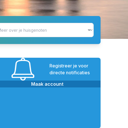
Registreer je voor
directe notificaties
Maak account