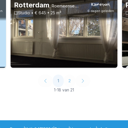
Rotterdam
,
Roemeensestraat, Oud-Mathenesse
en
6 dagen geleden
Studio • € 645 • 25 m²
Vast contract
1
2
1
-
18
van
21