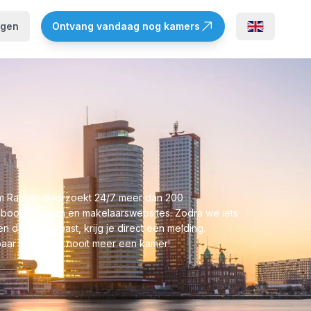
ggen
Ontvang vandaag nog kamers
 Ranger doorzoekt 24/7 meer dan 200
bookgroepen en makelaarswebsites. Zodra we iets
n dat bij jou past, krijg je direct een melding.
aar tijd en mis nooit meer een kamer!