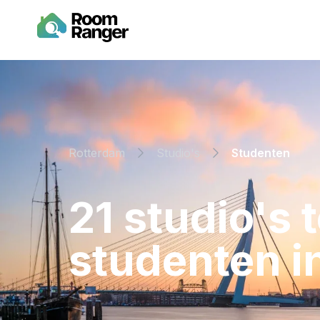
Rotterdam
Studio's
Studenten
⁨21⁩ ⁨studio's
⁨studenten⁩ i