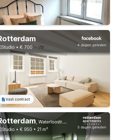
Rotterdam
4 dagen geleden
Studio • € 700
Vast contract
Vast contract
Rotterdam
,
Waterloostraat, Kralingen
5 dagen geleden
Studio • € 950 • 21 m²