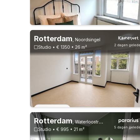
Rotterdam
,
Noordsingel
2 dagen geled
Studio • € 1350 • 26 m²
Vast contract
Vast contract
Rotterdam
,
Waterloostraat, Kralingen Oost
5 dagen geled
Studio • € 995 • 21 m²