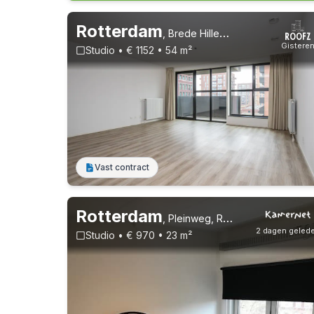
Rotterdam
,
Brede Hilledijk 106
Gistere
Studio • € 1152 • 54 m²
Vast contract
Rotterdam
,
Pleinweg, Rotterdam Zuid
2 dagen geled
Studio • € 970 • 23 m²