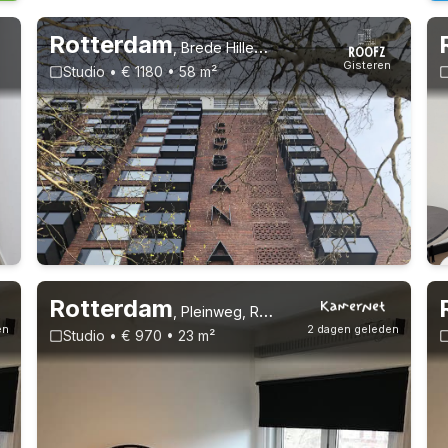
Rotterdam
,
Brede Hilledijk 164, Katendrecht
n
Gisteren
Studio • € 1180 • 58 m²
Rotterdam
,
Pleinweg, Rotterdam Zuid
en
2 dagen geleden
Studio • € 970 • 23 m²