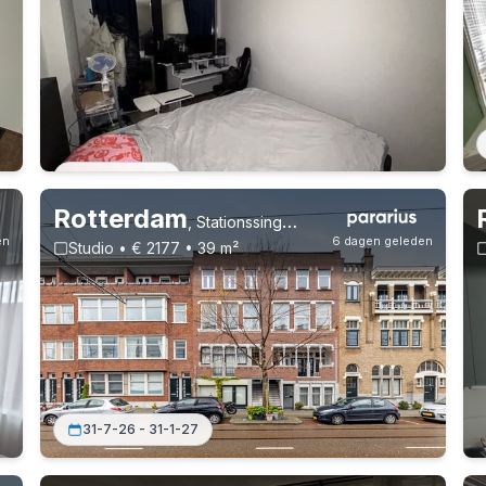
Vast contract
Rotterdam
,
Stationssingel, Provenierswijk
en
6 dagen geleden
Studio • € 2177 • 39 m²
31-7-26 - 31-1-27