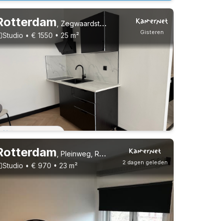
Rotterdam
,
Zegwaardstraat
Gisteren
Studio • € 1550 • 25 m²
5-8-26 - 5-8-28
Rotterdam
,
Pleinweg, Rotterdam Zuid
2 dagen geleden
Studio • € 970 • 23 m²