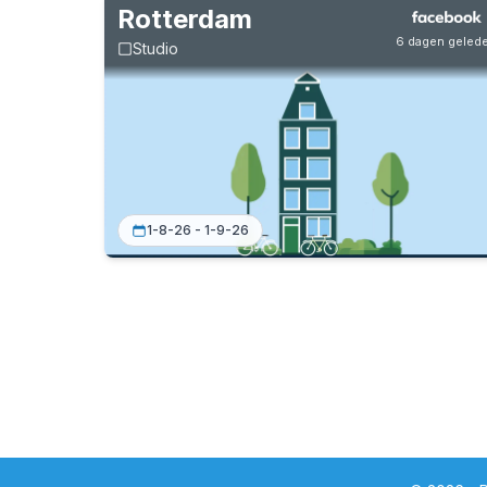
Rotterdam
6 dagen geled
Studio
1-8-26 - 1-9-26