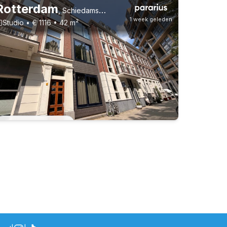
Rotterdam
,
Schiedamsesingel 139, Cool
1 week geleden
Studio • € 1116 • 42 m²
31-7-26 - 30-6-27
30-7-26 - 30-7-28