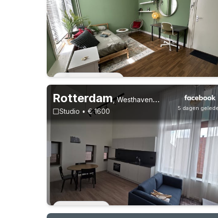
31-7-26 - 31-1-27
Rotterdam
,
Westhavenkade
5 dagen geled
Studio • € 1600
Vast contract