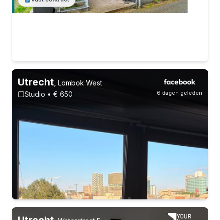
Utrecht
,
Lombok West
6 dagen geleden
Studio • € 650
Utrecht