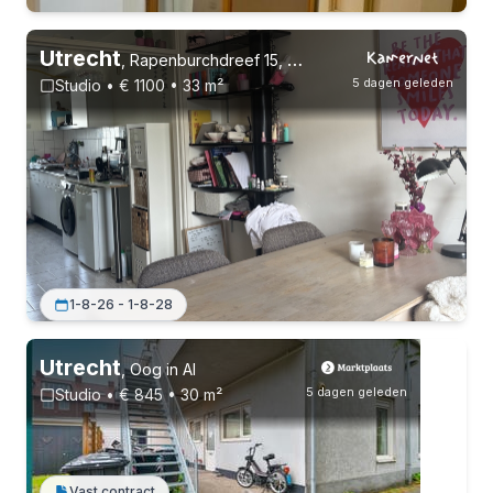
Utrecht
,
Rapenburchdreef 15, Overvecht
5 dagen geleden
Studio • € 1100 • 33 m²
Vast contract
1-8-26 - 1-8-28
Utrecht
,
Oog in Al
5 dagen geleden
Studio • € 845 • 30 m²
Vast contract