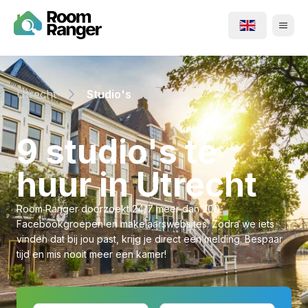
Utrecht
Studio's
⁨9⁩ ⁨studio's⁩ te
huur in ⁨Utrecht⁩
Room Ranger doorzoekt 24/7 meer dan 200
Facebookgroepen en makelaarswebsites. Zodra we iets
vinden dat bij jou past, krijg je direct een melding. Bespaar
tijd en mis nooit meer een kamer!