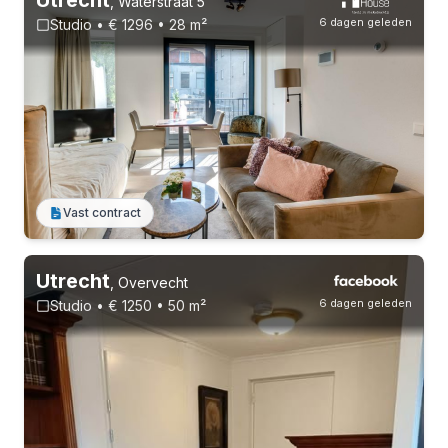
,
Waterstraat 5
6 dagen geleden
Studio • € 1296 • 28 m²
2-8-26 - 23-8-26
Vast contract
Utrecht
,
Overvecht
6 dagen geleden
Studio • € 1250 • 50 m²