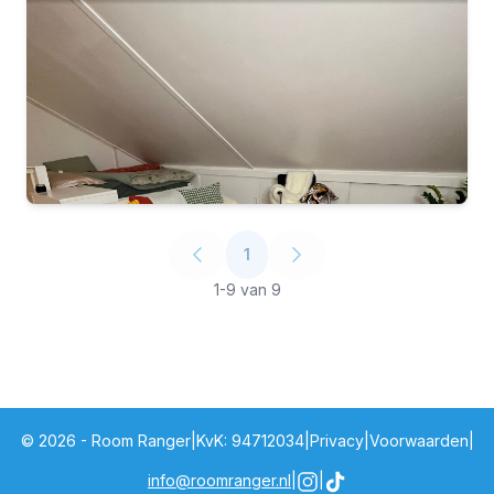
30-8-26 - 1-12-26
1
1
-
9
van
9
©
2026
- Room Ranger
|
KvK
: 94712034
|
Privacy
|
Voorwaarden
|
Vast contract
info@roomranger.nl
|
|