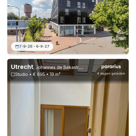
7-9-26 - 6-9-27
Utrecht
,
Johannes de Bekastraat 65, Vogelenbuurt
4 dagen geleden
Studio • € 895 • 19 m²