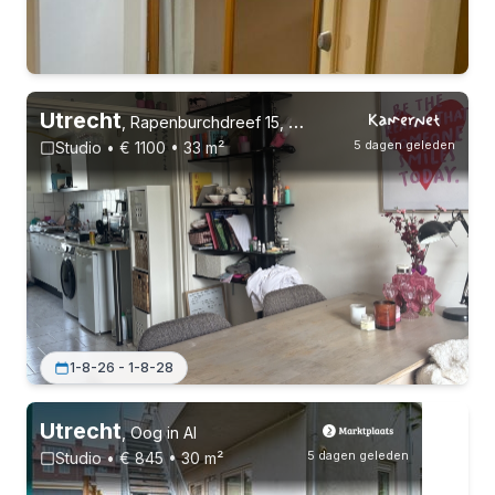
Utrecht
,
Rapenburchdreef 15, Overvecht
5 dagen geleden
Studio • € 1100 • 33 m²
Vast contract
1-8-26 - 1-8-28
Utrecht
,
Oog in Al
5 dagen geleden
Studio • € 845 • 30 m²