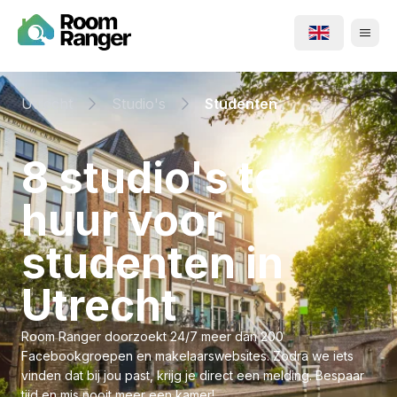
Utrecht
Studio's
Studenten
⁨8⁩ ⁨studio's⁩ te
huur voor
⁨studenten⁩ in
⁨Utrecht⁩
Room Ranger doorzoekt 24/7 meer dan 200
Facebookgroepen en makelaarswebsites. Zodra we iets
vinden dat bij jou past, krijg je direct een melding. Bespaar
tijd en mis nooit meer een kamer!