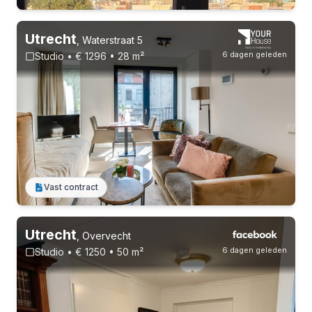
Utrecht
,
Waterstraat 5
6 dagen geleden
Studio • € 1296 • 28 m²
2-8-26 - 23-8-26
Vast contract
Utrecht
,
Overvecht
6 dagen geleden
Studio • € 1250 • 50 m²