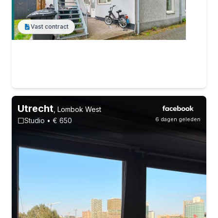
Vast contract
Utrecht
,
Lombok West
6 dagen geleden
Studio • € 650