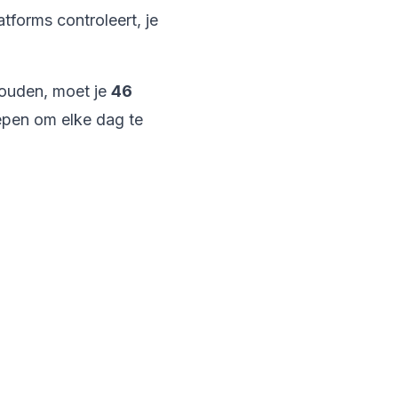
tforms controleert, je
 houden, moet je
46
epen om elke dag te