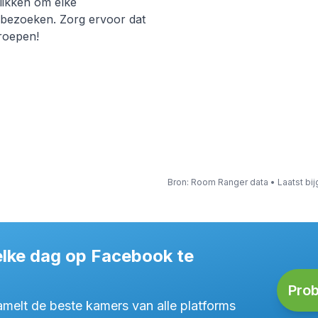
likken om elke
 bezoeken. Zorg ervoor dat
groepen!
Bron
: Room Ranger data •
Laatst bi
elke dag op Facebook te
Prob
elt de beste kamers van alle platforms